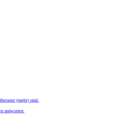
theraner (mehr) sind.
en antworten: