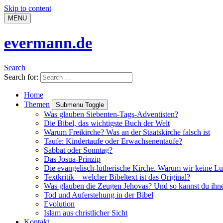
Skip to content
MENU
evermann.de
Search
Search for:
Home
Themen
Submenu Toggle
Was glauben Siebenten-Tags-Adventisten?
Die Bibel, das wichtigste Buch der Welt
Warum Freikirche? Was an der Staatskirche falsch ist
Taufe: Kindertaufe oder Erwachsenentaufe?
Sabbat oder Sonntag?
Das Josua-Prinzip
Die evangelisch-lutherische Kirche. Warum wir keine Lu
Textkritik – welcher Bibeltext ist das Original?
Was glauben die Zeugen Jehovas? Und so kannst du ihn
Tod und Auferstehung in der Bibel
Evolution
Islam aus christlicher Sicht
Kontakt