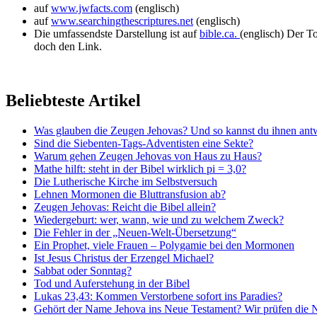
auf
www.jwfacts.com
(englisch)
auf
www.searchingthescriptures.net
(englisch)
Die umfassendste Darstellung ist auf
bible.ca.
(englisch) Der T
doch den Link.
Beliebteste Artikel
Was glauben die Zeugen Jehovas? Und so kannst du ihnen ant
Sind die Siebenten-Tags-Adventisten eine Sekte?
Warum gehen Zeugen Jehovas von Haus zu Haus?
Mathe hilft: steht in der Bibel wirklich pi = 3,0?
Die Lutherische Kirche im Selbstversuch
Lehnen Mormonen die Bluttransfusion ab?
Zeugen Jehovas: Reicht die Bibel allein?
Wiedergeburt: wer, wann, wie und zu welchem Zweck?
Die Fehler in der „Neuen-Welt-Übersetzung“
Ein Prophet, viele Frauen – Polygamie bei den Mormonen
Ist Jesus Christus der Erzengel Michael?
Sabbat oder Sonntag?
Tod und Auferstehung in der Bibel
Lukas 23,43: Kommen Verstorbene sofort ins Paradies?
Gehört der Name Jehova ins Neue Testament? Wir prüfen die