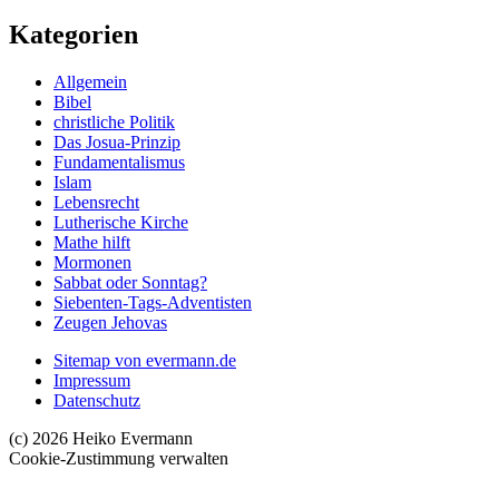
Kategorien
Allgemein
Bibel
christliche Politik
Das Josua-Prinzip
Fundamentalismus
Islam
Lebensrecht
Lutherische Kirche
Mathe hilft
Mormonen
Sabbat oder Sonntag?
Siebenten-Tags-Adventisten
Zeugen Jehovas
Sitemap von evermann.de
Impressum
Datenschutz
(c) 2026 Heiko Evermann
Cookie-Zustimmung verwalten