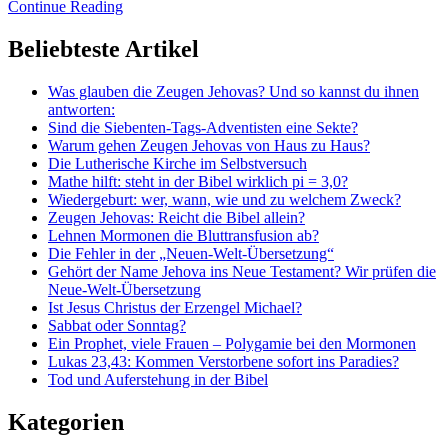
Continue Reading
Beliebteste Artikel
Was glauben die Zeugen Jehovas? Und so kannst du ihnen
antworten:
Sind die Siebenten-Tags-Adventisten eine Sekte?
Warum gehen Zeugen Jehovas von Haus zu Haus?
Die Lutherische Kirche im Selbstversuch
Mathe hilft: steht in der Bibel wirklich pi = 3,0?
Wiedergeburt: wer, wann, wie und zu welchem Zweck?
Zeugen Jehovas: Reicht die Bibel allein?
Lehnen Mormonen die Bluttransfusion ab?
Die Fehler in der „Neuen-Welt-Übersetzung“
Gehört der Name Jehova ins Neue Testament? Wir prüfen die
Neue-Welt-Übersetzung
Ist Jesus Christus der Erzengel Michael?
Sabbat oder Sonntag?
Ein Prophet, viele Frauen – Polygamie bei den Mormonen
Lukas 23,43: Kommen Verstorbene sofort ins Paradies?
Tod und Auferstehung in der Bibel
Kategorien