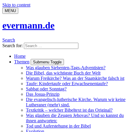
Skip to content
MENU
evermann.de
Search
Search for:
Home
Themen
Submenu Toggle
Was glauben Siebenten-Tags-Adventisten?
Die Bibel, das wichtigste Buch der Welt
Warum Freikirche? Was an der Staatskirche falsch ist
Taufe: Kindertaufe oder Erwachsenentaufe?
Sabbat oder Sonntag?
Das Josua-Prinzip
Die evangelisch-lutherische Kirche. Warum wir keine
Lutheraner (mehr) sind.
Textkritik – welcher Bibeltext ist das Original?
Was glauben die Zeugen Jehovas? Und so kannst du
ihnen antworten:
Tod und Auferstehung in der Bibel
Evolution