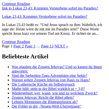
Continue Reading
link to Lukas 23,43: Kommen Verstorbene sofort ins Paradies?
Lukas 23,43: Kommen Verstorbene sofort ins Paradies?
In Lukas 23,43 heißt es: “Und Jesus sprach zu ihm: Wahrlich, ich
sage dir: Heute wirst du mit mir im Paradies sein!” Diese Worte
spricht Jesus kurz vor seinem Tod am Kreuz. Er richtet sie an...
Continue Reading
Page
1
Page
2
Page
3
…
Page
13
NEXT »
Beliebteste Artikel
Was glauben die Zeugen Jehovas? Und so kannst du ihnen
antworten:
Sind die Siebenten-Tags-Adventisten eine Sekte?
Warum gehen Zeugen Jehovas von Haus zu Haus?
Die Lutherische Kirche im Selbstversuch
Mathe hilft: steht in der Bibel wirklich pi = 3,0?
Wiedergeburt: wer, wann, wie und zu welchem Zweck?
Zeugen Jehovas: Reicht die Bibel allein?
Lehnen Mormonen die Bluttransfusion ab?
Die Fehler in der „Neuen-Welt-Übersetzung“