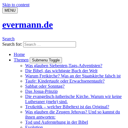
Skip to content
MENU
evermann.de
Search
Search for:
Home
Themen
Submenu Toggle
Was glauben Siebenten-Tags-Adventisten?
Die Bibel, das wichtigste Buch der Welt
Warum Freikirche? Was an der Staatskirche falsch ist
Taufe: Kindertaufe oder Erwachsenentaufe?
Sabbat oder Sonntag?
Das Josua-Prinzip
Die evangelisch-lutherische Kirche. Warum wir keine
Lutheraner (mehr) sind.
Textkritik – welcher Bibeltext ist das Original?
Was glauben die Zeugen Jehovas? Und so kannst du
ihnen antworten:
Tod und Auferstehung in der Bibel
Evolution