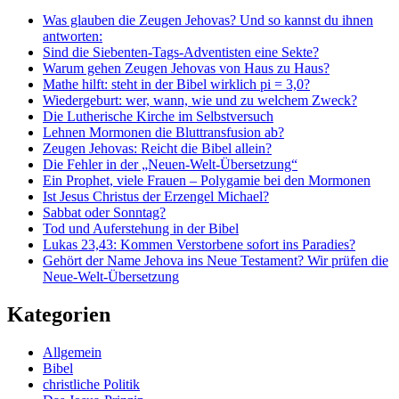
Was glauben die Zeugen Jehovas? Und so kannst du ihnen
antworten:
Sind die Siebenten-Tags-Adventisten eine Sekte?
Warum gehen Zeugen Jehovas von Haus zu Haus?
Mathe hilft: steht in der Bibel wirklich pi = 3,0?
Wiedergeburt: wer, wann, wie und zu welchem Zweck?
Die Lutherische Kirche im Selbstversuch
Lehnen Mormonen die Bluttransfusion ab?
Zeugen Jehovas: Reicht die Bibel allein?
Die Fehler in der „Neuen-Welt-Übersetzung“
Ein Prophet, viele Frauen – Polygamie bei den Mormonen
Ist Jesus Christus der Erzengel Michael?
Sabbat oder Sonntag?
Tod und Auferstehung in der Bibel
Lukas 23,43: Kommen Verstorbene sofort ins Paradies?
Gehört der Name Jehova ins Neue Testament? Wir prüfen die
Neue-Welt-Übersetzung
Kategorien
Allgemein
Bibel
christliche Politik