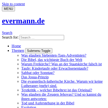
Skip to content
MENU
evermann.de
Search
Search for:
Home
Themen
Submenu Toggle
Was glauben Siebenten-Tags-Adventisten?
Die Bibel, das wichtigste Buch der Welt
Warum Freikirche? Was an der Staatskirche falsch ist
Taufe: Kindertaufe oder Erwachsenentaufe?
Sabbat oder Sonntag?
Das Josua-Prinzip
Die evangelisch-lutherische Kirche. Warum wir keine
Lutheraner (mehr) sind.
Textkritik – welcher Bibeltext ist das Original?
Was glauben die Zeugen Jehovas? Und so kannst du
ihnen antworten:
Tod und Auferstehung in der Bibel
Evolution