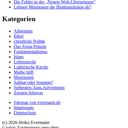
Die Fehler in der „Neuen-Welt-Übersetzung“
Lehnen Mormonen die Bluttransfusion ab?
Kategorien
Allgemein
Bibel
christliche Politik
Das Josua-Prinzip
Fundamentalismus
Islam
Lebensrecht
Lutherische Kirche
Mathe hilft
Mormonen
Sabbat oder Sonntag?
Siebenten-Tags-Adventisten
Zeugen Jehovas
Sitemap von evermann.de
Impressum
Datenschutz
(c) 2026 Heiko Evermann
Cookie-Zustimmung verwalten