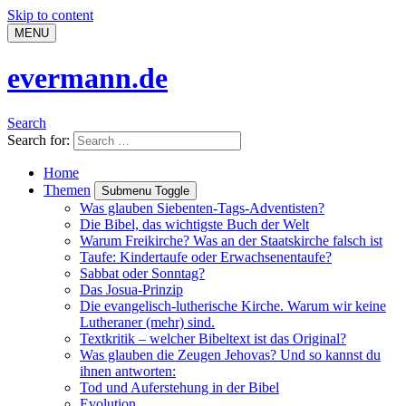
Skip to content
MENU
evermann.de
Search
Search for:
Home
Themen
Submenu Toggle
Was glauben Siebenten-Tags-Adventisten?
Die Bibel, das wichtigste Buch der Welt
Warum Freikirche? Was an der Staatskirche falsch ist
Taufe: Kindertaufe oder Erwachsenentaufe?
Sabbat oder Sonntag?
Das Josua-Prinzip
Die evangelisch-lutherische Kirche. Warum wir keine
Lutheraner (mehr) sind.
Textkritik – welcher Bibeltext ist das Original?
Was glauben die Zeugen Jehovas? Und so kannst du
ihnen antworten:
Tod und Auferstehung in der Bibel
Evolution