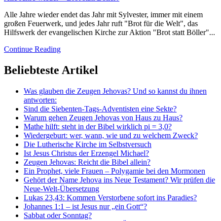
Alle Jahre wieder endet das Jahr mit Sylvester, immer mit einem
großen Feuerwerk, und jedes Jahr ruft "Brot für die Welt", das
Hilfswerk der evangelischen Kirche zur Aktion "Brot statt Böller"...
Continue Reading
Beliebteste Artikel
Was glauben die Zeugen Jehovas? Und so kannst du ihnen
antworten:
Sind die Siebenten-Tags-Adventisten eine Sekte?
Warum gehen Zeugen Jehovas von Haus zu Haus?
Mathe hilft: steht in der Bibel wirklich pi = 3,0?
Wiedergeburt: wer, wann, wie und zu welchem Zweck?
Die Lutherische Kirche im Selbstversuch
Ist Jesus Christus der Erzengel Michael?
Zeugen Jehovas: Reicht die Bibel allein?
Ein Prophet, viele Frauen – Polygamie bei den Mormonen
Gehört der Name Jehova ins Neue Testament? Wir prüfen die
Neue-Welt-Übersetzung
Lukas 23,43: Kommen Verstorbene sofort ins Paradies?
Johannes 1:1 – ist Jesus nur „ein Gott“?
Sabbat oder Sonntag?