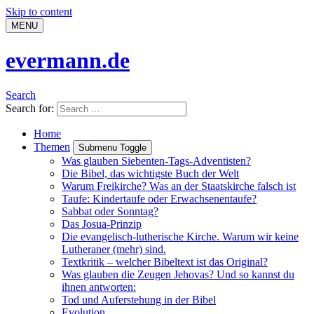
Skip to content
MENU
evermann.de
Search
Search for:
Home
Themen
Submenu Toggle
Was glauben Siebenten-Tags-Adventisten?
Die Bibel, das wichtigste Buch der Welt
Warum Freikirche? Was an der Staatskirche falsch ist
Taufe: Kindertaufe oder Erwachsenentaufe?
Sabbat oder Sonntag?
Das Josua-Prinzip
Die evangelisch-lutherische Kirche. Warum wir keine
Lutheraner (mehr) sind.
Textkritik – welcher Bibeltext ist das Original?
Was glauben die Zeugen Jehovas? Und so kannst du
ihnen antworten:
Tod und Auferstehung in der Bibel
Evolution