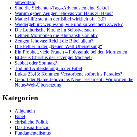
antworten:
Sind die Siebenten-Tags-Adventisten eine Sekte?
Warum gehen Zeugen Jehovas von Haus zu Haus?
Mathe hilft: steht in der Bibel wirklich pi = 3,0?
Wiedergeburt: wer, wann, wie und zu welchem Zweck?
Die Lutherische Kirche im Selbstversuch
Lehnen Mormonen die Bluttransfusion ab?
Zeugen Jehovas: Reicht die Bibel allein?
Die Fehler in der „Neuen-Welt-Übersetzung“
Ein Prophet, viele Frauen – Polygamie bei den Mormonen
Ist Jesus Christus der Erzengel Michael?
Sabbat oder Sonntag?
Tod und Auferstehung in der Bibel
Lukas 23,43: Kommen Verstorbene sofort ins Paradies?
Gehört der Name Jehova ins Neue Testament? Wir prüfen die
Neue-Welt-Übersetzung
Kategorien
Allgemein
Bibel
christliche Politik
Das Josua-Prinzip
Fundamentalismus