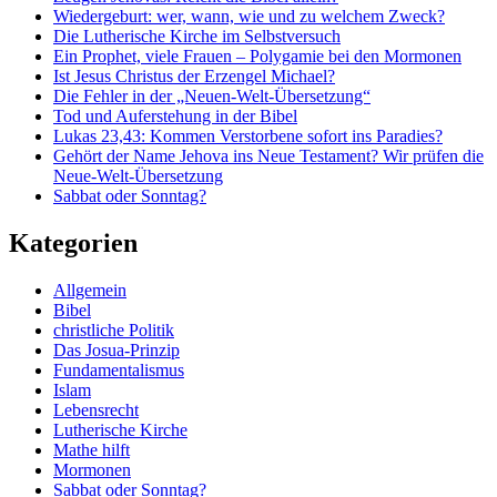
Wiedergeburt: wer, wann, wie und zu welchem Zweck?
Die Lutherische Kirche im Selbstversuch
Ein Prophet, viele Frauen – Polygamie bei den Mormonen
Ist Jesus Christus der Erzengel Michael?
Die Fehler in der „Neuen-Welt-Übersetzung“
Tod und Auferstehung in der Bibel
Lukas 23,43: Kommen Verstorbene sofort ins Paradies?
Gehört der Name Jehova ins Neue Testament? Wir prüfen die
Neue-Welt-Übersetzung
Sabbat oder Sonntag?
Kategorien
Allgemein
Bibel
christliche Politik
Das Josua-Prinzip
Fundamentalismus
Islam
Lebensrecht
Lutherische Kirche
Mathe hilft
Mormonen
Sabbat oder Sonntag?