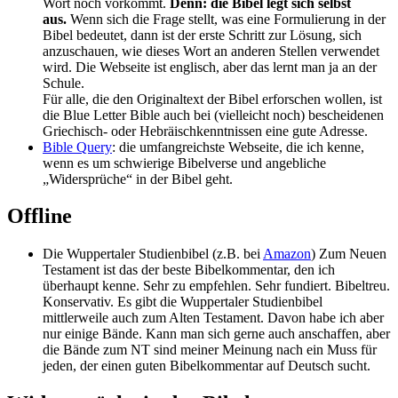
Wort noch vorkommt.
Denn: die Bibel legt sich selbst
aus.
Wenn sich die Frage stellt, was eine Formulierung in der
Bibel bedeutet, dann ist der erste Schritt zur Lösung, sich
anzuschauen, wie dieses Wort an anderen Stellen verwendet
wird. Die Webseite ist englisch, aber das lernt man ja an der
Schule.
Für alle, die den Originaltext der Bibel erforschen wollen, ist
die Blue Letter Bible auch bei (vielleicht noch) bescheidenen
Griechisch- oder Hebräischkenntnissen eine gute Adresse.
Bible Query
: die umfangreichste Webseite, die ich kenne,
wenn es um schwierige Bibelverse und angebliche
„Widersprüche“ in der Bibel geht.
Offline
Die Wuppertaler Studienbibel (z.B. bei
Amazon
) Zum Neuen
Testament ist das der beste Bibelkommentar, den ich
überhaupt kenne. Sehr zu empfehlen. Sehr fundiert. Bibeltreu.
Konservativ. Es gibt die Wuppertaler Studienbibel
mittlerweile auch zum Alten Testament. Davon habe ich aber
nur einige Bände. Kann man sich gerne auch anschaffen, aber
die Bände zum NT sind meiner Meinung nach ein Muss für
jeden, der einen guten Bibelkommentar auf Deutsch sucht.