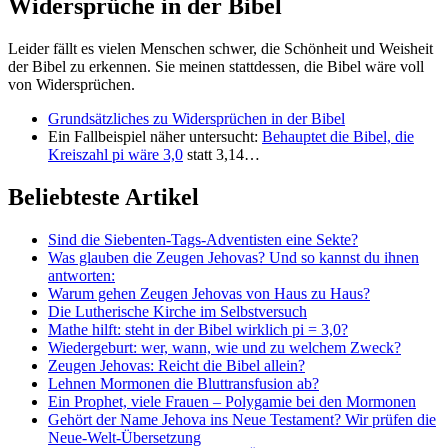
Widersprüche in der Bibel
Leider fällt es vielen Menschen schwer, die Schönheit und Weisheit
der Bibel zu erkennen. Sie meinen stattdessen, die Bibel wäre voll
von Widersprüchen.
Grundsätzliches zu Widersprüchen in der Bibel
Ein Fallbeispiel näher untersucht:
Behauptet die Bibel, die
Kreiszahl pi wäre 3,0
statt 3,14…
Beliebteste Artikel
Sind die Siebenten-Tags-Adventisten eine Sekte?
Was glauben die Zeugen Jehovas? Und so kannst du ihnen
antworten:
Warum gehen Zeugen Jehovas von Haus zu Haus?
Die Lutherische Kirche im Selbstversuch
Mathe hilft: steht in der Bibel wirklich pi = 3,0?
Wiedergeburt: wer, wann, wie und zu welchem Zweck?
Zeugen Jehovas: Reicht die Bibel allein?
Lehnen Mormonen die Bluttransfusion ab?
Ein Prophet, viele Frauen – Polygamie bei den Mormonen
Gehört der Name Jehova ins Neue Testament? Wir prüfen die
Neue-Welt-Übersetzung