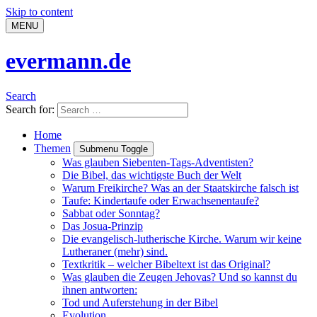
Skip to content
MENU
evermann.de
Search
Search for:
Home
Themen
Submenu Toggle
Was glauben Siebenten-Tags-Adventisten?
Die Bibel, das wichtigste Buch der Welt
Warum Freikirche? Was an der Staatskirche falsch ist
Taufe: Kindertaufe oder Erwachsenentaufe?
Sabbat oder Sonntag?
Das Josua-Prinzip
Die evangelisch-lutherische Kirche. Warum wir keine
Lutheraner (mehr) sind.
Textkritik – welcher Bibeltext ist das Original?
Was glauben die Zeugen Jehovas? Und so kannst du
ihnen antworten:
Tod und Auferstehung in der Bibel
Evolution