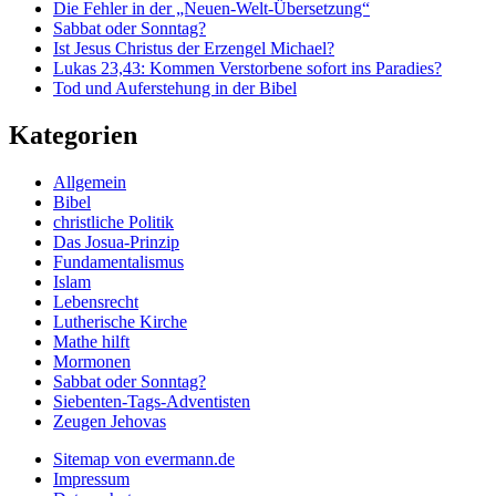
Die Fehler in der „Neuen-Welt-Übersetzung“
Sabbat oder Sonntag?
Ist Jesus Christus der Erzengel Michael?
Lukas 23,43: Kommen Verstorbene sofort ins Paradies?
Tod und Auferstehung in der Bibel
Kategorien
Allgemein
Bibel
christliche Politik
Das Josua-Prinzip
Fundamentalismus
Islam
Lebensrecht
Lutherische Kirche
Mathe hilft
Mormonen
Sabbat oder Sonntag?
Siebenten-Tags-Adventisten
Zeugen Jehovas
Sitemap von evermann.de
Impressum