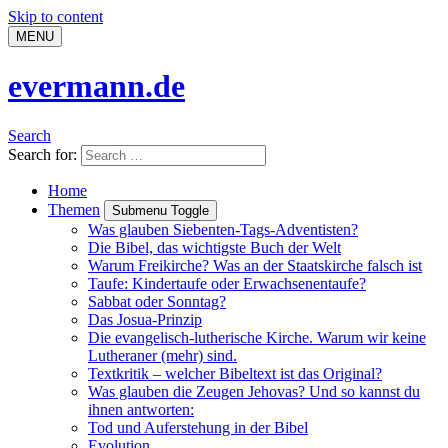
Skip to content
MENU
evermann.de
Search
Search for:
Home
Themen
Submenu Toggle
Was glauben Siebenten-Tags-Adventisten?
Die Bibel, das wichtigste Buch der Welt
Warum Freikirche? Was an der Staatskirche falsch ist
Taufe: Kindertaufe oder Erwachsenentaufe?
Sabbat oder Sonntag?
Das Josua-Prinzip
Die evangelisch-lutherische Kirche. Warum wir keine
Lutheraner (mehr) sind.
Textkritik – welcher Bibeltext ist das Original?
Was glauben die Zeugen Jehovas? Und so kannst du
ihnen antworten:
Tod und Auferstehung in der Bibel
Evolution