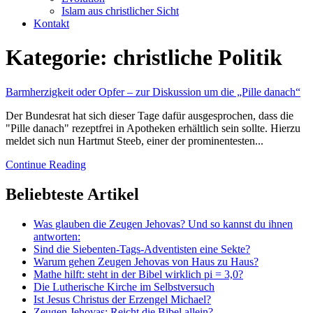
Islam aus christlicher Sicht
Kontakt
Kategorie:
christliche Politik
Barmherzigkeit oder Opfer – zur Diskussion um die „Pille danach“
Der Bundesrat hat sich dieser Tage dafür ausgesprochen, dass die
"Pille danach" rezeptfrei in Apotheken erhältlich sein sollte. Hierzu
meldet sich nun Hartmut Steeb, einer der prominentesten...
Continue Reading
Beliebteste Artikel
Was glauben die Zeugen Jehovas? Und so kannst du ihnen
antworten:
Sind die Siebenten-Tags-Adventisten eine Sekte?
Warum gehen Zeugen Jehovas von Haus zu Haus?
Mathe hilft: steht in der Bibel wirklich pi = 3,0?
Die Lutherische Kirche im Selbstversuch
Ist Jesus Christus der Erzengel Michael?
Zeugen Jehovas: Reicht die Bibel allein?