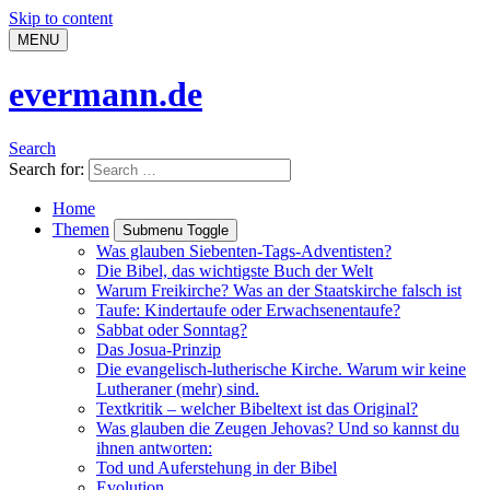
Skip to content
MENU
evermann.de
Search
Search for:
Home
Themen
Submenu Toggle
Was glauben Siebenten-Tags-Adventisten?
Die Bibel, das wichtigste Buch der Welt
Warum Freikirche? Was an der Staatskirche falsch ist
Taufe: Kindertaufe oder Erwachsenentaufe?
Sabbat oder Sonntag?
Das Josua-Prinzip
Die evangelisch-lutherische Kirche. Warum wir keine
Lutheraner (mehr) sind.
Textkritik – welcher Bibeltext ist das Original?
Was glauben die Zeugen Jehovas? Und so kannst du
ihnen antworten:
Tod und Auferstehung in der Bibel
Evolution