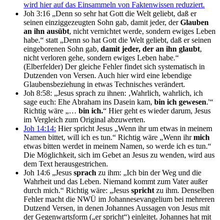
wird hier auf das Einsammeln von Faktenwissen reduziert.
Joh 3:16 „Denn so sehr hat Gott die Welt geliebt, daß er
seinen einziggezeugten Sohn gab, damit jeder, der
Glauben
an ihn ausübt
, nicht vernichtet werde, sondern ewiges Leben
habe.“ statt „Denn so hat Gott die Welt geliebt, daß er seinen
eingeborenen Sohn gab,
damit jeder, der an ihn glaubt
,
nicht verloren gehe, sondern ewiges Leben habe.“
(Elberfelder) Der gleiche Fehler findet sich systematisch in
Dutzenden von Versen. Auch hier wird eine lebendige
Glaubensbeziehung in etwas Technisches verändert.
Joh 8:58: „Jesus sprach zu ihnen: ‚Wahrlich, wahrlich, ich
sage euch: Ehe Abraham ins Dasein kam,
bin ich gewesen
.'“
Richtig wäre „…
bin ich.
“ Hier geht es wieder darum, Jesus
im Vergleich zum Original abzuwerten.
Joh 14:14:
Hier spricht Jesus „Wenn ihr um etwas in meinem
Namen bittet, will ich es tun.“ Richtig wäre „Wenn ihr
mich
etwas bitten werdet in meinem Namen, so werde ich es tun.“
Die Möglichkeit, sich im Gebet an Jesus zu wenden, wird aus
dem Text herausgestrichen.
Joh 14:6 „Jesus
sprach
zu ihm: „Ich bin der Weg und die
Wahrheit und das Leben. Niemand kommt zum Vater außer
durch mich.“ Richtig wäre: „Jesus
spricht
zu ihm. Denselben
Fehler macht die NWÜ im Johannesevangelium bei mehreren
Dutzend Versen, in denen Johannes Aussagen von Jesus mit
der Gegenwartsform („er spricht“) einleitet. Johannes hat mit