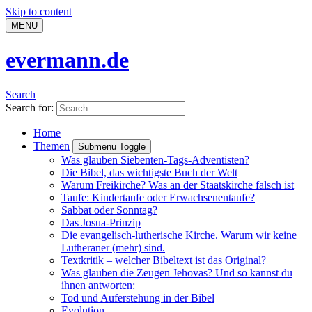
Skip to content
MENU
evermann.de
Search
Search for:
Home
Themen
Submenu Toggle
Was glauben Siebenten-Tags-Adventisten?
Die Bibel, das wichtigste Buch der Welt
Warum Freikirche? Was an der Staatskirche falsch ist
Taufe: Kindertaufe oder Erwachsenentaufe?
Sabbat oder Sonntag?
Das Josua-Prinzip
Die evangelisch-lutherische Kirche. Warum wir keine
Lutheraner (mehr) sind.
Textkritik – welcher Bibeltext ist das Original?
Was glauben die Zeugen Jehovas? Und so kannst du
ihnen antworten:
Tod und Auferstehung in der Bibel
Evolution