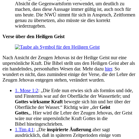
Absicht die Gegenwartsform verwendet, um deutlich zu
machen, dass diese Aussage immer gültig ist, auch noch für
uns heute. Die NWÜ nimmt für sich in Anspruch, Zeitformen
genau zu übersetzen, also müsste sie dies korrekt
wiederzugeben.
Verse über den Heiligen Geist
Nach Ansicht der Zeugen Jehovas ist der Heilige Geist nur eine
unpersönliche Kraft. Die Bibel stellt uns den Heiligen Geist aber als
ein handelndes, personhaftes Wesen dar. Mehr dazu
hier
. So
wundert es nicht, dass zumindest einige der Verse, die der Lehre der
Zeugen Jehovas entgegen stehen, verändert wurden.
1. Mose 1:2
: „Die Erde nun erwies sich als formlos und öde,
und Finsternis war auf der Oberfläche der Wassertiefe; und
Gottes wirksame Kraft
bewegte sich hin und her über der
Oberfläche der Wasser.“ Richtig wäre „der
Geist
Gottes
„. Hier wird die Lehre der Zeugen Jehovas, der Geist
wäre nur eine unpersönliche Kraft Gottes in die
Bibel hineingeschrieben.
1.Tim 4:1
: „Die
inspirierte Äußerung
aber sagt
ausdrücklich, daß in späteren Zeitperioden einige vom