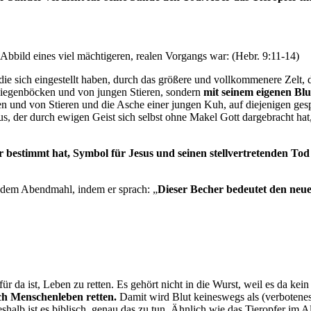
Abbild eines viel mächtigeren, realen Vorgangs war: (Hebr. 9:11-14)
die sich eingestellt haben, durch das größere und vollkommenere Zelt, 
 Ziegenböcken und von jungen Stieren, sondern
mit seinem eigenen Blu
und von Stieren und die Asche einer jungen Kuh, auf diejenigen gespr
tus, der durch ewigen Geist sich selbst ohne Makel Gott dargebracht h
r bestimmt hat, Symbol für Jesus und seinen stellvertretenden Tod 
h dem Abendmahl, indem er sprach: „
Dieser Becher bedeutet den neu
ür da ist, Leben zu retten. Es gehört nicht in die Wurst, weil es da kein
ich Menschenleben retten.
Damit wird Blut keineswegs als (verbotenes
eshalb ist es biblisch, genau das zu tun. Ähnlich wie das Tieropfer im 