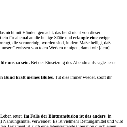
das nicht mit Händen gemacht, das heißt nicht von dieser
t
ein für allemal an die heilige Stätte und
erlangte eine ewige
engt, die verunreinigt worden sind, in dem Maße heiligt, daß
at, unser Gewissen von toten Werken reinigen, damit wir [dem]
für uns zu sein.
Bei der Einsetzung des Abendmahls sagte Jesus
en Bund kraft meines Blutes
. Tut dies immer wieder, sooft ihr
 Leben rettet.
Im Falle der Bluttransfusion ist das anders.
In
) Nahrungsmittel verwendet. Es ist vielmehr Rettungsmittel und wird
Alten Testament ist auch eine lebensrettende Operation durch einen