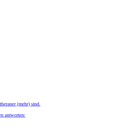
theraner (mehr) sind.
en antworten: