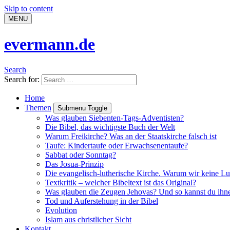
Skip to content
MENU
evermann.de
Search
Search for:
Home
Themen
Submenu Toggle
Was glauben Siebenten-Tags-Adventisten?
Die Bibel, das wichtigste Buch der Welt
Warum Freikirche? Was an der Staatskirche falsch ist
Taufe: Kindertaufe oder Erwachsenentaufe?
Sabbat oder Sonntag?
Das Josua-Prinzip
Die evangelisch-lutherische Kirche. Warum wir keine Lu
Textkritik – welcher Bibeltext ist das Original?
Was glauben die Zeugen Jehovas? Und so kannst du ihn
Tod und Auferstehung in der Bibel
Evolution
Islam aus christlicher Sicht
Kontakt