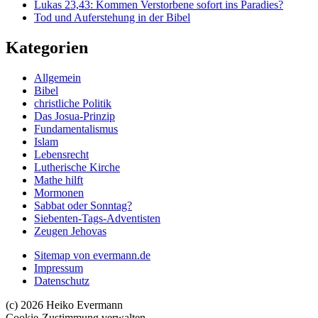
Lukas 23,43: Kommen Verstorbene sofort ins Paradies?
Tod und Auferstehung in der Bibel
Kategorien
Allgemein
Bibel
christliche Politik
Das Josua-Prinzip
Fundamentalismus
Islam
Lebensrecht
Lutherische Kirche
Mathe hilft
Mormonen
Sabbat oder Sonntag?
Siebenten-Tags-Adventisten
Zeugen Jehovas
Sitemap von evermann.de
Impressum
Datenschutz
(c) 2026 Heiko Evermann
Cookie-Zustimmung verwalten