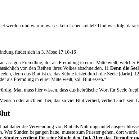
det werden und warum war es kein Lebensmittel? Und was folgt daraus 
ündung findet sich in 3. Mose 17:10-16
sässigen Fremdling, der als Fremdling in eurer Mitte weilt, welcher Blu
tatsächlich von den Reihen ihres Volkes abschneiden. 11
Denn die Seele
eelen, denn das Blut ist es, das Sühne leistet durch die Seele [darin]. 1
er als Fremdling in eurer Mitte weilt, soll Blut essen.“
kwürdig. Man muss hier wissen, dass das hebräische Wort für Seele (ne
ensch oder auch ein Tier, das zu viel Blut verliert, verliert auch sein 
lut
 hat daher die Verwendung von Blut als Nahrungsmittel ausgeschlosse
 Wer Sünden begangen hatte, musste zum Priester gehen, dort wurde st
r Sünder verdient für seine Sünde den Tod. Aber das Tieropfer mac