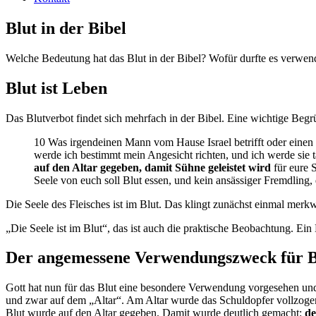
Blut in der Bibel
Welche Bedeutung hat das Blut in der Bibel? Wofür durfte es verwen
Blut ist Leben
Das Blutverbot findet sich mehrfach in der Bibel. Eine wichtige Begr
10 Was irgendeinen Mann vom Hause Israel betrifft oder einen an
werde ich bestimmt mein Angesicht richten, und ich werde sie 
auf den Altar gegeben, damit Sühne geleistet wird
für eure S
Seele von euch soll Blut essen, und kein ansässiger Fremdling, d
Die Seele des Fleisches ist im Blut. Das klingt zunächst einmal mer
„Die Seele ist im Blut“, das ist auch die praktische Beobachtung. Ein M
Der angemessene Verwendungszweck für B
Gott hat nun für das Blut eine besondere Verwendung vorgesehen und
und zwar auf dem „Altar“. Am Altar wurde das Schuldopfer vollzogen.
Blut wurde auf den Altar gegeben. Damit wurde deutlich gemacht:
de