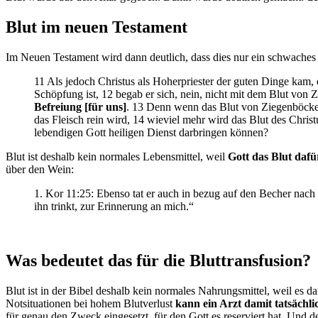
Blut im neuen Testament
Im Neuen Testament wird dann deutlich, dass dies nur ein schwaches 
11 Als jedoch Christus als Hoherpriester der guten Dinge kam, 
Schöpfung ist, 12 begab er sich, nein, nicht mit dem Blut von
Befreiung [für uns]
. 13 Denn wenn das Blut von Ziegenböcken 
das Fleisch rein wird, 14 wieviel mehr wird das Blut des Chris
lebendigen Gott heiligen Dienst darbringen können?
Blut ist deshalb kein normales Lebensmittel, weil
Gott das Blut dafü
über den Wein:
1. Kor 11:25: Ebenso tat er auch in bezug auf den Becher nac
ihn trinkt, zur Erinnerung an mich.“
Was bedeutet das für die Bluttransfusion?
Blut ist in der Bibel deshalb kein normales Nahrungsmittel, weil es daf
Notsituationen bei hohem Blutverlust
kann ein Arzt damit tatsächl
für genau den Zweck eingesetzt, für den Gott es reserviert hat. Und d